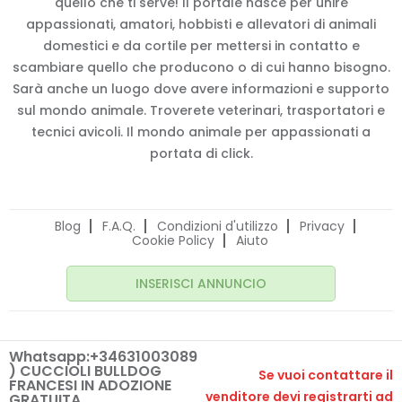
quello che ti serve! Il portale nasce per unire
appassionati, amatori, hobbisti e allevatori di animali
domestici e da cortile per mettersi in contatto e
scambiare quello che producono o di cui hanno bisogno.
Sarà anche un luogo dove avere informazioni e supporto
sul mondo animale. Troverete veterinari, trasportatori e
tecnici avicoli. Il mondo animale per appassionati a
portata di click.
Blog
F.A.Q.
Condizioni d'utilizzo
Privacy
Cookie Policy
Aiuto
INSERISCI ANNUNCIO
Whatsapp:+34631003089
) CUCCIOLI BULLDOG
Se vuoi contattare il
FRANCESI IN ADOZIONE
venditore devi registrarti ad
GRATUITA