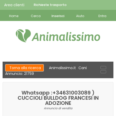
Area clienti
Richieste trasporto
Home
Cerca
Inserisci
Aiuto
Entra
Torna alla ricerca
Animalissimo.it
Cani
Annuncio: 21759
Whatsapp :+34631003089 )
CUCCIOLI BULLDOG FRANCESI IN
ADOZIONE
Annuncio di vendita