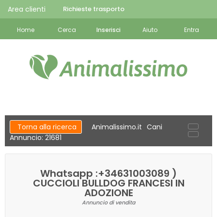
Area clienti
Richieste trasporto
Home
Cerca
Inserisci
Aiuto
Entra
Torna alla ricerca
Animalissimo.it
Cani
Annuncio: 21681
Whatsapp :+34631003089 )
CUCCIOLI BULLDOG FRANCESI IN
ADOZIONE
Annuncio di vendita