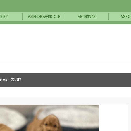
BISTI
AZIENDE AGRICOLE
VETERINARI
AGRO
ncio: 23312