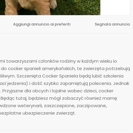
Aggiungi annuncio ai preferiti
Segnala annuncio
ymi towarzyszami członków rodziny w każdym wieku io
do cocker spanieli amerykańskich, te zwierzęta potrzebują
liwym. Szczenięta Cocker Spaniela będą lubić szkolenia
taci jedzenia) i dość szybko zapamiętują polecenia. Jednak
rzyjazne dla obcych i lojalne wobec dzieci, cocker
ą. Będąc tutaj, będziesz mógł zobaczyć również mamę
awdzone weterynarii, zaszczepione, zaczipowane,
ezpłatne ubezpieczenie zwierząt.