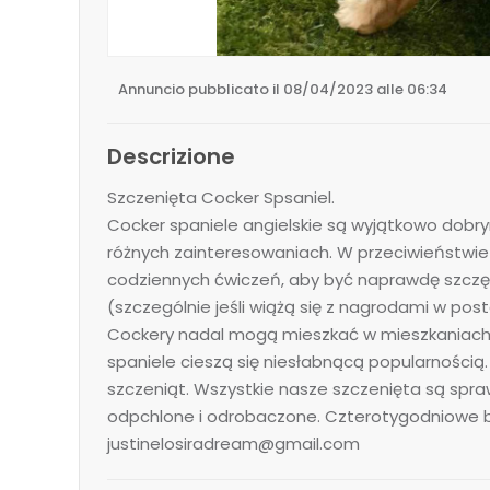
Annuncio pubblicato il 08/04/2023 alle 06:34
Descrizione
Szczenięta Cocker Spsaniel.
Cocker spaniele angielskie są wyjątkowo dobr
różnych zainteresowaniach. W przeciwieństwie 
codziennych ćwiczeń, aby być naprawdę szczęś
(szczególnie jeśli wiążą się z nagrodami w pos
Cockery nadal mogą mieszkać w mieszkaniach. P
spaniele cieszą się niesłabnącą popularności
szczeniąt. Wszystkie nasze szczenięta są spr
odpchlone i odrobaczone. Czterotygodniowe b
justinelosiradream@gmail.com