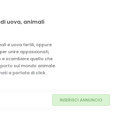
 di uova, animali
li e uova fertili, oppure
 per unire appassionati,
to e scambiare quello che
pporto sul mondo animale.
ati a portata di click.
INSERISCI ANNUNCIO