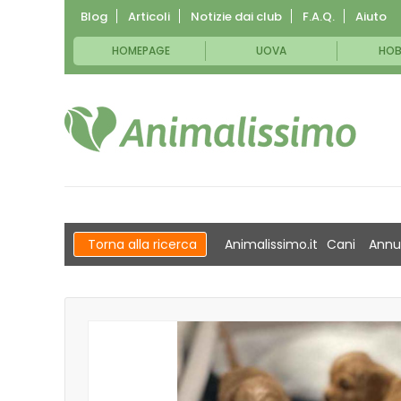
Blog
Articoli
Notizie dai club
F.A.Q.
Aiuto
HOMEPAGE
UOVA
HOB
Torna alla ricerca
Animalissimo.it
Cani
Annu