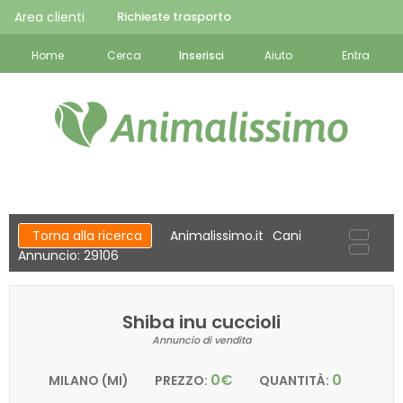
Area clienti
Richieste trasporto
Home
Cerca
Inserisci
Aiuto
Entra
Torna alla ricerca
Animalissimo.it
Cani
Annuncio: 29106
Shiba inu cuccioli
Annuncio di vendita
0€
0
MILANO (MI)
PREZZO:
QUANTITÀ: