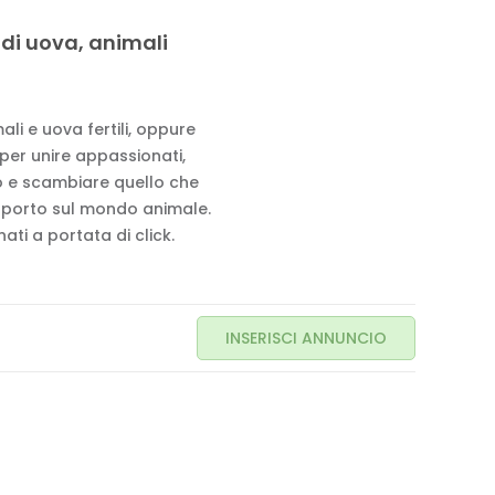
 di uova, animali
li e uova fertili, oppure
 per unire appassionati,
to e scambiare quello che
pporto sul mondo animale.
ati a portata di click.
INSERISCI ANNUNCIO