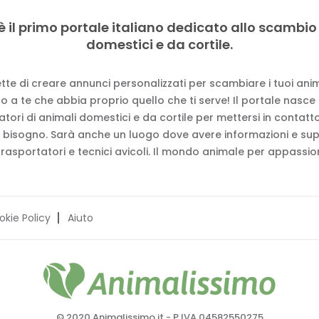
è il primo portale italiano dedicato allo scambio
domestici e da cortile.
tte di creare annunci personalizzati per scambiare i tuoi anima
 a te che abbia proprio quello che ti serve! Il portale nasce
vatori di animali domestici e da cortile per mettersi in contat
 bisogno. Sarà anche un luogo dove avere informazioni e su
trasportatori e tecnici avicoli. Il mondo animale per appassion
okie Policy
Aiuto
© 2020 Animalissimo.it - P.IVA 04582550275