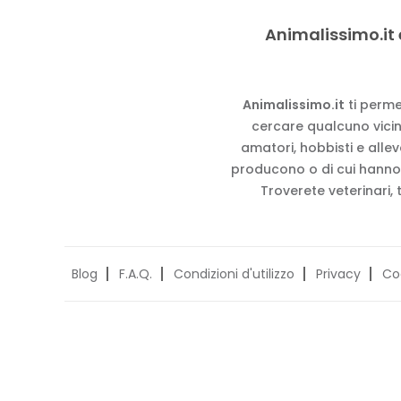
Animalissimo.it 
Animalissimo.it
ti perme
cercare qualcuno vicino
amatori, hobbisti e alle
producono o di cui hanno
Troverete veterinari, 
Blog
F.A.Q.
Condizioni d'utilizzo
Privacy
Co