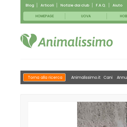
Blog
Articoli
Notizie dai club
F.A.Q.
Aiuto
HOMEPAGE
UOVA
HOB
Torna alla ricerca
Animalissimo.it
Cani
Annu