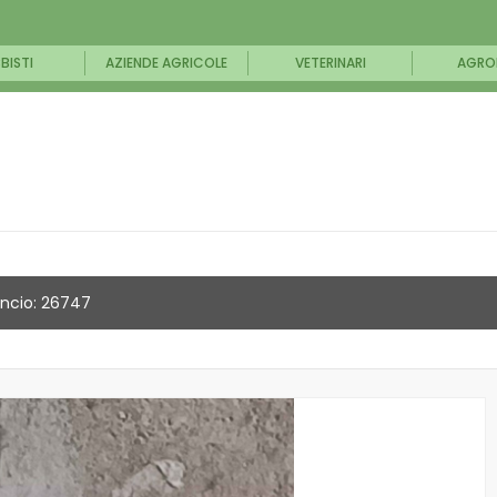
BISTI
AZIENDE AGRICOLE
VETERINARI
AGRO
ncio: 26747