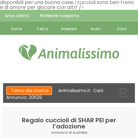
disponibili per una buona case, i cuccioli sono ben treno
e di amore per giocare con altri' />
Area clienti
Richieste trasporto
Home
Cerca
Inserisci
Aiuto
Entra
Torna alla ricerca
Animalissimo.it
Cani
Annuncio: 20629
Regalo cuccioli di SHAR PEI per
l’adozione
Annuncio di scambio