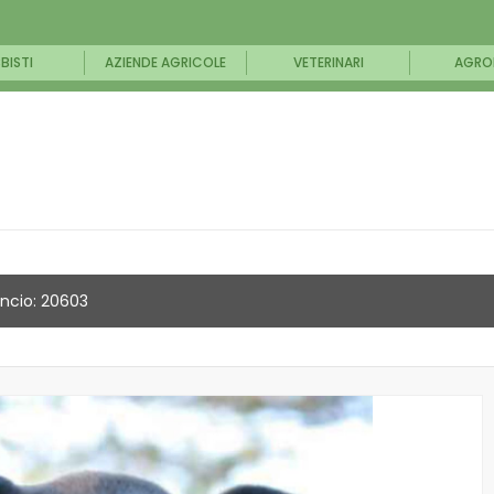
BISTI
AZIENDE AGRICOLE
VETERINARI
AGRO
ncio: 20603