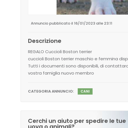
Annuncio pubblicato il 16/01/2023 alle 23:11
Descrizione
REGALO Cuccioli Boston terrier
cuccioli Boston terrier maschio e femmina dispo
Tutti i documenti sono disponibili, di contattarc
vostra famiglia nuovo membro
CATEGORIA ANNUNCIO:
CANI
Cerchi un aiuto per spedire le tue
uova o animali?