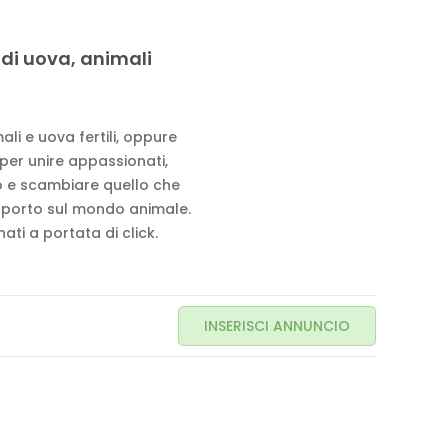
 di uova, animali
li e uova fertili, oppure
 per unire appassionati,
to e scambiare quello che
pporto sul mondo animale.
ati a portata di click.
INSERISCI ANNUNCIO