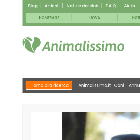
Blog
Articoli
Notizie dai club
F.A.Q.
Aiuto
HOMEPAGE
UOVA
HOB
Torna alla ricerca
Animalissimo.it
Cani
Annu