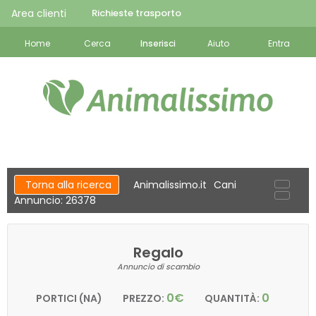
Area clienti
Richieste trasporto
Home
Cerca
Inserisci
Aiuto
Entra
Torna alla ricerca
Animalissimo.it
Cani
Annuncio: 26378
Regalo
Annuncio di scambio
0€
0
PORTICI (NA)
PREZZO:
QUANTITÀ: