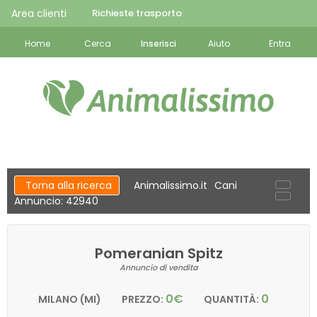
Area clienti
Richieste trasporto
Home
Cerca
Inserisci
Aiuto
Entra
Torna alla ricerca
Animalissimo.it
Cani
Annuncio: 42940
Pomeranian Spitz
Annuncio di vendita
0€
0
MILANO (MI)
PREZZO:
QUANTITÀ: