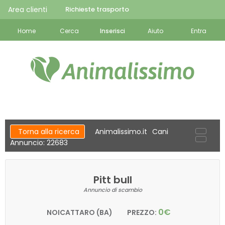
Area clienti
Richieste trasporto
Home
Cerca
Inserisci
Aiuto
Entra
Torna alla ricerca
Animalissimo.it
Cani
Annuncio: 22683
Pitt bull
Annuncio di scambio
0€
NOICATTARO (BA)
PREZZO: