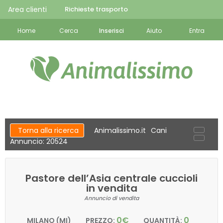
Area clienti
Richieste trasporto
Home
Cerca
Inserisci
Aiuto
Entra
Torna alla ricerca
Animalissimo.it
Cani
Annuncio: 20524
Pastore dell’Asia centrale cuccioli
in vendita
Annuncio di vendita
0€
0
MILANO (MI)
PREZZO:
QUANTITÀ: