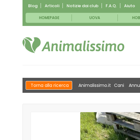
Blog
Articoli
Notizie dai club
F.A.Q.
Aiuto
HOMEPAGE
UOVA
HOB
Torna alla ricerca
Animalissimo.it
Cani
Annu