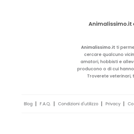
Animalissimo.it 
Animalissimo.it
ti perme
cercare qualcuno vicino
amatori, hobbisti e alle
producono o di cui hanno
Troverete veterinari, 
Blog
F.A.Q.
Condizioni d'utilizzo
Privacy
Co