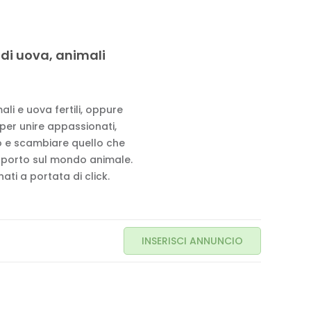
 di uova, animali
li e uova fertili, oppure
 per unire appassionati,
to e scambiare quello che
pporto sul mondo animale.
ati a portata di click.
INSERISCI ANNUNCIO