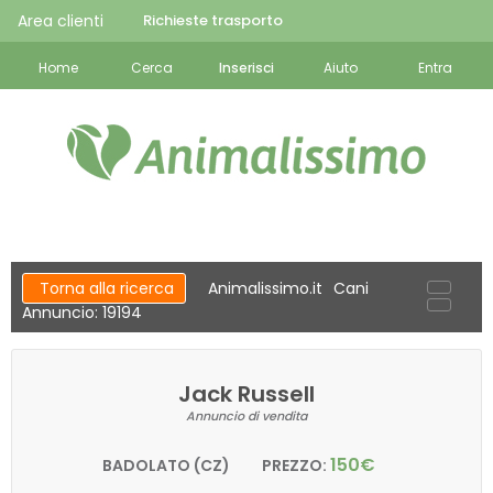
Area clienti
Richieste trasporto
Home
Cerca
Inserisci
Aiuto
Entra
Torna alla ricerca
Animalissimo.it
Cani
Annuncio: 19194
Jack Russell
Annuncio di vendita
150€
BADOLATO (CZ)
PREZZO: