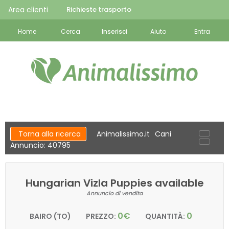
Area clienti
Richieste trasporto
Home
Cerca
Inserisci
Aiuto
Entra
Torna alla ricerca
Animalissimo.it
Cani
Annuncio: 40795
Hungarian Vizla Puppies available
Annuncio di vendita
0€
0
BAIRO (TO)
PREZZO:
QUANTITÀ: