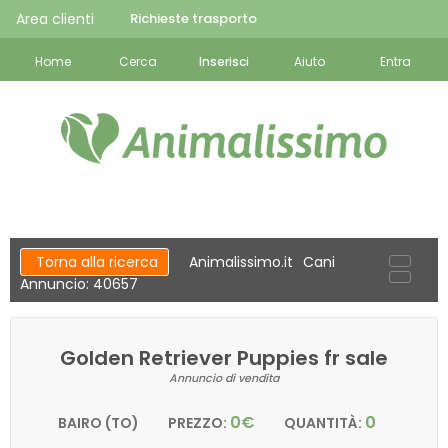
Area clienti
Richieste trasporto
Home
Cerca
Inserisci
Aiuto
Entra
Torna alla ricerca
Animalissimo.it
Cani
Annuncio: 40657
Golden Retriever Puppies fr sale
Annuncio di vendita
0€
0
BAIRO (TO)
PREZZO:
QUANTITÀ: