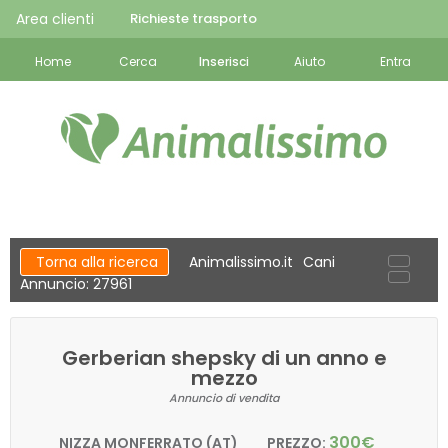
Area clienti
Richieste trasporto
Home
Cerca
Inserisci
Aiuto
Entra
Torna alla ricerca
Animalissimo.it
Cani
Annuncio: 27961
Gerberian shepsky di un anno e
mezzo
Annuncio di vendita
300€
NIZZA MONFERRATO (AT)
PREZZO: