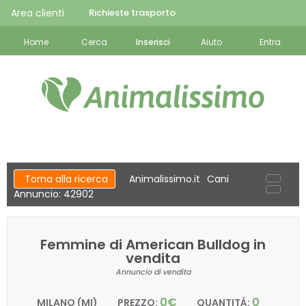
Area clienti
Richieste trasporto
Home
Cerca
Inserisci
Aiuto
Entra
Torna alla ricerca
Animalissimo.it
Cani
Annuncio: 42902
Femmine di American Bulldog in
vendita
Annuncio di vendita
0€
0
MILANO (MI)
PREZZO:
QUANTITÀ: