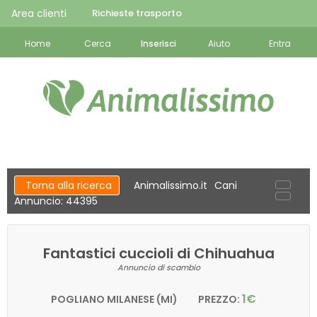
Area clienti
Richieste trasporto
Home
Cerca
Inserisci
Aiuto
Entra
Torna alla ricerca
Animalissimo.it
Cani
Annuncio: 44395
Fantastici cuccioli di Chihuahua
Annuncio di scambio
1€
POGLIANO MILANESE (MI)
PREZZO: