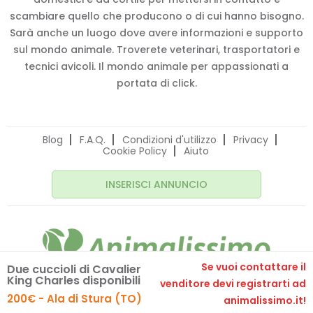
scambiare quello che producono o di cui hanno bisogno.
Sarà anche un luogo dove avere informazioni e supporto
sul mondo animale. Troverete veterinari, trasportatori e
tecnici avicoli. Il mondo animale per appassionati a
portata di click.
Blog
F.A.Q.
Condizioni d'utilizzo
Privacy
Cookie Policy
Aiuto
INSERISCI ANNUNCIO
Se vuoi contattare il
Due cuccioli di Cavalier
King Charles disponibili
© 2020 Animalissimo.it - P.IVA 04582550275
venditore devi registrarti ad
Made with
by
comunicafacile.eu
200€ - Ala di Stura (TO)
animalissimo.it!