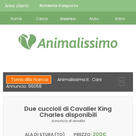
Area clienti
Richieste trasporto
Home
Cerca
Inserisci
Aiuto
Entra
Torna alla ricerca
Animalissimo.it
Cani
Annuncio: 66058
Due cuccioli di Cavalier King
Charles disponibili
Annuncio di vendita
200€
ALA DI STURA (TO)
PREZZO: