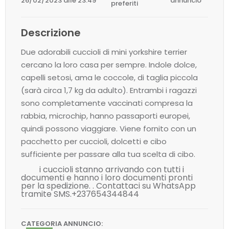
26/02/2023 alle 23:49
annuncio
preferiti
Descrizione
Due adorabili cuccioli di mini yorkshire terrier
cercano la loro casa per sempre. Indole dolce,
capelli setosi, ama le coccole, di taglia piccola
(sarà circa 1,7 kg da adulto). Entrambi i ragazzi
sono completamente vaccinati compresa la
rabbia, microchip, hanno passaporti europei,
quindi possono viaggiare. Viene fornito con un
pacchetto per cuccioli, dolcetti e cibo
sufficiente per passare alla tua scelta di cibo.
i cuccioli stanno arrivando con tutti i
documenti e hanno i loro documenti pronti
per la spedizione. . Contattaci su WhatsApp
tramite SMS.+237654344844
CATEGORIA ANNUNCIO: