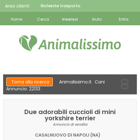
Area clienti
Richieste trasporto
Home
Cerca
Inserisci
Aiuto
Entra
Torna alla ricerca
Animalissimo.it
Cani
Annuncio: 22133
Due adorabili cuccioli di mini
yorkshire terrier
Annuncio di vendita
CASALNUOVO DI NAPOLI (NA)