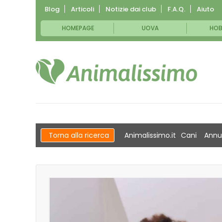
Blog
Articoli
Notizie dai club
F.A.Q.
Aiuto
HOMEPAGE
UOVA
HOB
Torna alla ricerca
Animalissimo.it
Cani
Annu