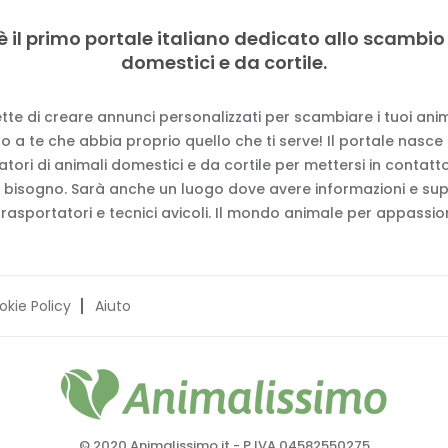
è il primo portale italiano dedicato allo scambio
domestici e da cortile.
tte di creare annunci personalizzati per scambiare i tuoi anima
 a te che abbia proprio quello che ti serve! Il portale nasce
vatori di animali domestici e da cortile per mettersi in contat
 bisogno. Sarà anche un luogo dove avere informazioni e su
trasportatori e tecnici avicoli. Il mondo animale per appassion
okie Policy
Aiuto
© 2020 Animalissimo.it - P.IVA 04582550275