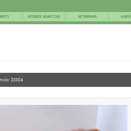
BISTI
AZIENDE AGRICOLE
VETERINARI
AGRO
ncio: 23304