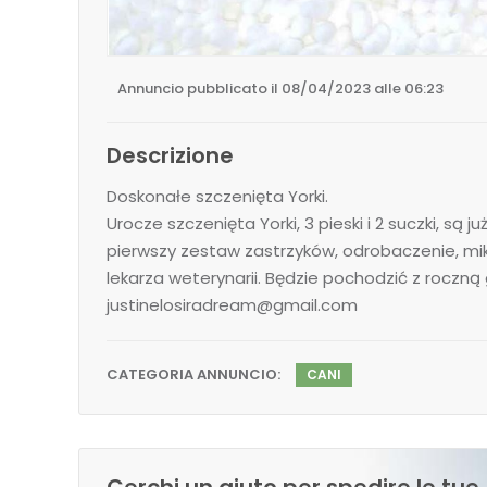
Annuncio pubblicato il 08/04/2023 alle 06:23
Descrizione
Doskonałe szczenięta Yorki.
Urocze szczenięta Yorki, 3 pieski i 2 suczki, s
pierwszy zestaw zastrzyków, odrobaczenie, mi
lekarza weterynarii. Będzie pochodzić z roczn
justinelosiradream@gmail.com
CATEGORIA ANNUNCIO:
CANI