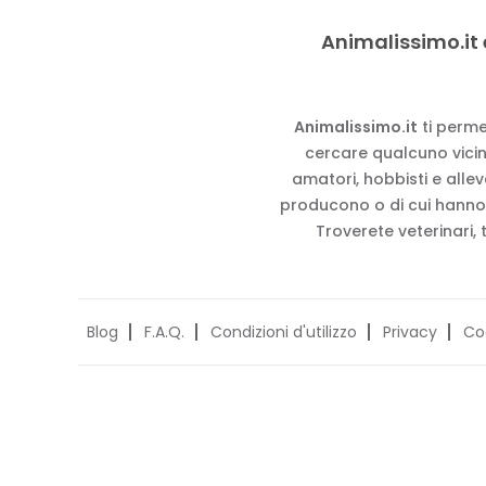
Animalissimo.it 
Animalissimo.it
ti perme
cercare qualcuno vicino
amatori, hobbisti e alle
producono o di cui hanno
Troverete veterinari, 
Blog
F.A.Q.
Condizioni d'utilizzo
Privacy
Co