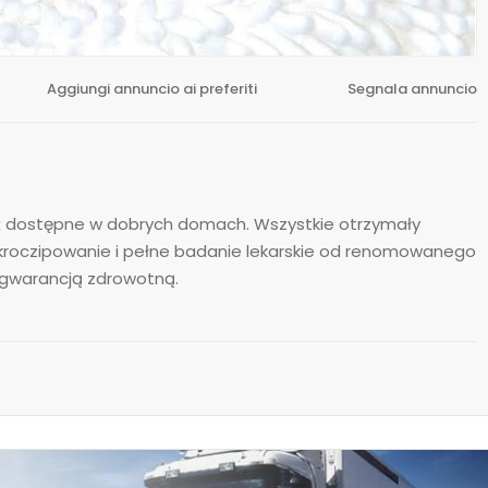
Aggiungi annuncio ai preferiti
Segnala annuncio
ą już dostępne w dobrych domach. Wszystkie otrzymały
kroczipowanie i pełne badanie lekarskie od renomowanego
ą gwarancją zdrowotną.