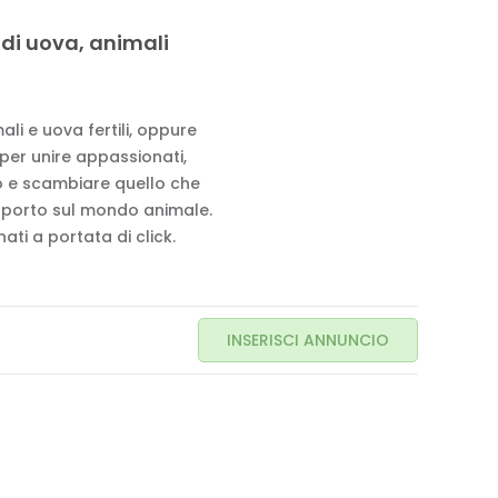
 di uova, animali
li e uova fertili, oppure
 per unire appassionati,
to e scambiare quello che
pporto sul mondo animale.
ati a portata di click.
INSERISCI ANNUNCIO