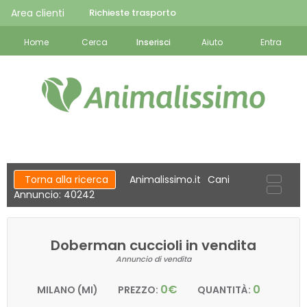
Area clienti
Richieste trasporto
Home
Cerca
Inserisci
Aiuto
Entra
Torna alla ricerca
Animalissimo.it
Cani
Annuncio: 40242
Doberman cuccioli in vendita
Annuncio di vendita
0€
0
MILANO (MI)
PREZZO:
QUANTITÀ: