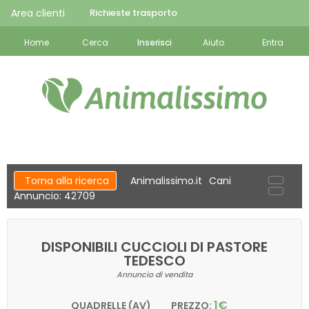
Area clienti
Richieste trasporto
Home
Cerca
Inserisci
Aiuto
Entra
Torna alla ricerca
Animalissimo.it
Cani
Annuncio: 42709
DISPONIBILI CUCCIOLI DI PASTORE
TEDESCO
Annuncio di vendita
1€
QUADRELLE (AV)
PREZZO: