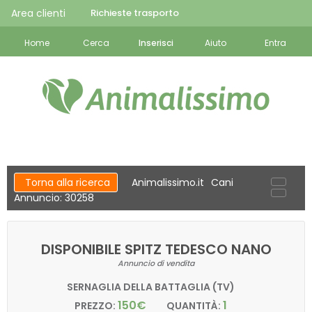
Area clienti
Richieste trasporto
Home
Cerca
Inserisci
Aiuto
Entra
Torna alla ricerca
Animalissimo.it
Cani
Annuncio: 30258
DISPONIBILE SPITZ TEDESCO NANO
Annuncio di vendita
SERNAGLIA DELLA BATTAGLIA (TV)
150€
1
PREZZO:
QUANTITÀ: