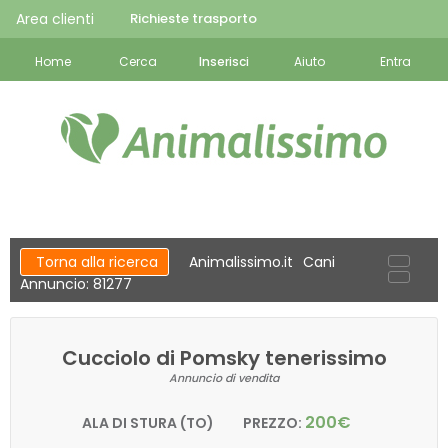
Area clienti
Richieste trasporto
Home
Cerca
Inserisci
Aiuto
Entra
Torna alla ricerca
Animalissimo.it
Cani
Annuncio: 81277
Cucciolo di Pomsky tenerissimo
Annuncio di vendita
200€
ALA DI STURA (TO)
PREZZO: