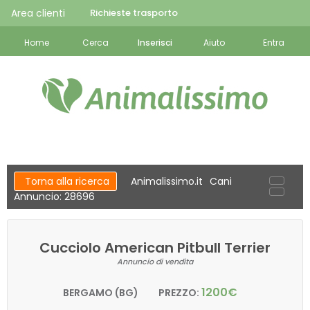
Area clienti
Richieste trasporto
Home
Cerca
Inserisci
Aiuto
Entra
Torna alla ricerca
Animalissimo.it
Cani
Annuncio: 28696
Cucciolo American Pitbull Terrier
Annuncio di vendita
1200€
BERGAMO (BG)
PREZZO: