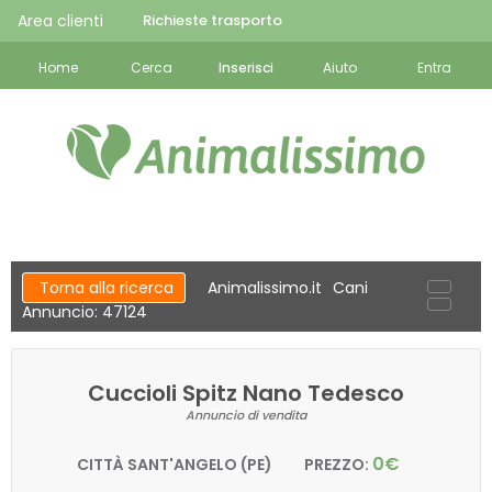
Area clienti
Richieste trasporto
Home
Cerca
Inserisci
Aiuto
Entra
Torna alla ricerca
Animalissimo.it
Cani
Annuncio: 47124
Cuccioli Spitz Nano Tedesco
Annuncio di vendita
0€
CITTÀ SANT'ANGELO (PE)
PREZZO: