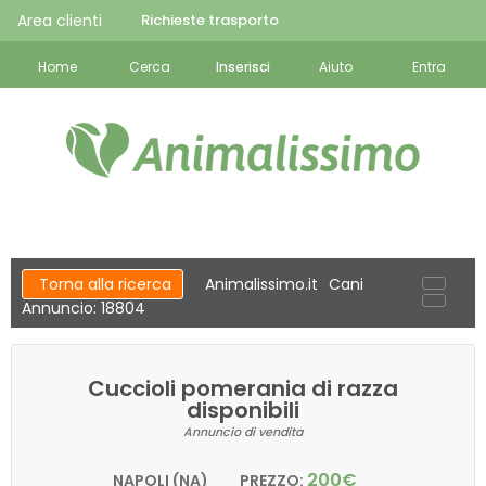
Area clienti
Richieste trasporto
Home
Cerca
Inserisci
Aiuto
Entra
Torna alla ricerca
Animalissimo.it
Cani
Annuncio: 18804
Cuccioli pomerania di razza
disponibili
Annuncio di vendita
200€
NAPOLI (NA)
PREZZO: