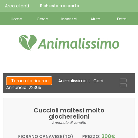
Area clienti
Richieste trasporto
Home
Cerca
Inserisci
Aiuto
Entra
Torna alla ricerca
Animalissimo.it
Cani
Annuncio: 22365
Cuccioli maltesi molto
giocherelloni
Annuncio di vendita
300€
FIORANO CANAVESE (TO)
PREZZO: