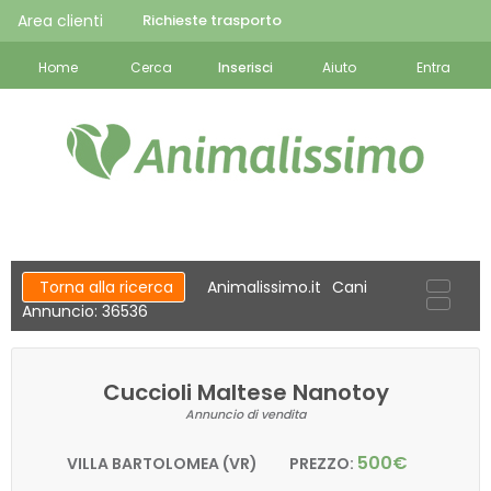
Area clienti
Richieste trasporto
Home
Cerca
Inserisci
Aiuto
Entra
Torna alla ricerca
Animalissimo.it
Cani
Annuncio: 36536
Cuccioli Maltese Nanotoy
Annuncio di vendita
500€
VILLA BARTOLOMEA (VR)
PREZZO: