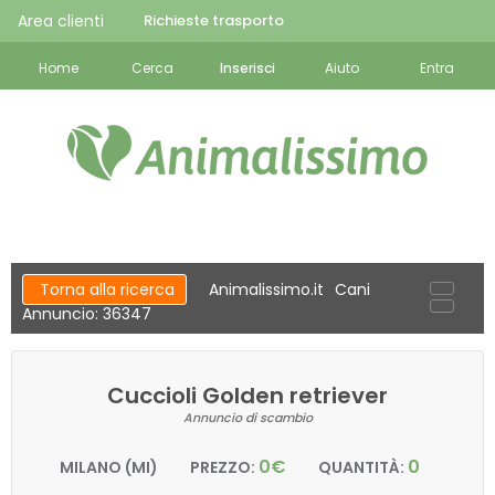
Area clienti
Richieste trasporto
Home
Cerca
Inserisci
Aiuto
Entra
Torna alla ricerca
Animalissimo.it
Cani
Annuncio: 36347
Cuccioli Golden retriever
Annuncio di scambio
0€
0
MILANO (MI)
PREZZO:
QUANTITÀ: