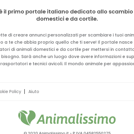
è il primo portale italiano dedicato allo scambio
domestici e da cortile.
tte di creare annunci personalizzati per scambiare i tuoi anima
 a te che abbia proprio quello che ti serve! Il portale nasce
vatori di animali domestici e da cortile per mettersi in contat
 bisogno. Sarà anche un luogo dove avere informazioni e su
trasportatori e tecnici avicoli. Il mondo animale per appassion
okie Policy
Aiuto
© 2020 Animalissimo.it - P.IVA 04582550275