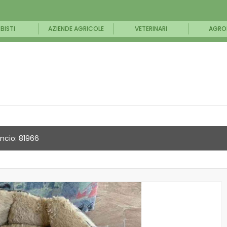
BISTI
AZIENDE AGRICOLE
VETERINARI
AGRO
ncio: 81966