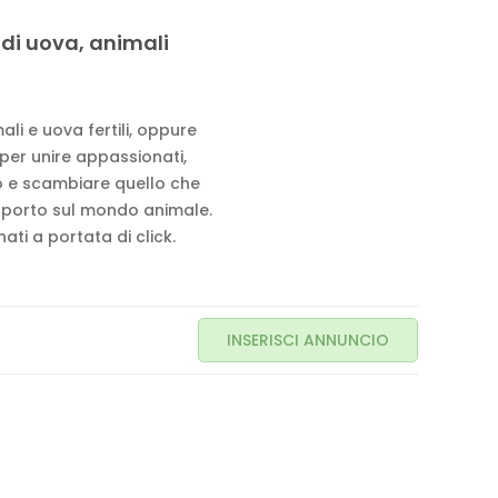
 di uova, animali
li e uova fertili, oppure
 per unire appassionati,
to e scambiare quello che
pporto sul mondo animale.
ati a portata di click.
INSERISCI ANNUNCIO