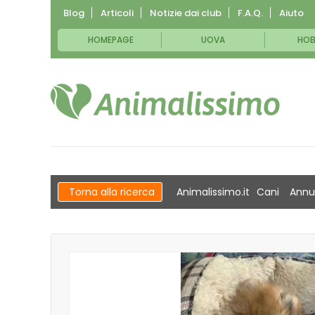
Blog
Articoli
Notizie dai club
F.A.Q.
Aiuto
HOMEPAGE
UOVA
HOB
Torna alla ricerca
Animalissimo.it
Cani
Annu