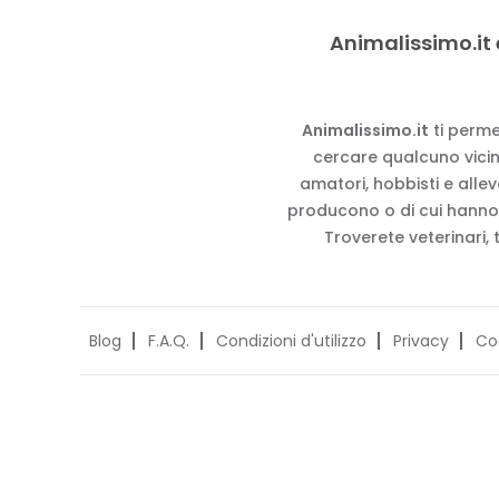
Animalissimo.it 
Animalissimo.it
ti perme
cercare qualcuno vicino
amatori, hobbisti e alle
producono o di cui hanno
Troverete veterinari, 
Blog
F.A.Q.
Condizioni d'utilizzo
Privacy
Co