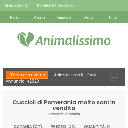
Area clienti
Richieste trasporto
Home
Cerca
Inserisci
Aiuto
Entra
Torna alla ricerca
Animalissimo.it
Cani
Annuncio: 42823
Cuccioli di Pomerania molto sani in
vendita
Annuncio di vendita
0€
0
CATANIA (CT)
PREZZO:
QUANTITÀ: