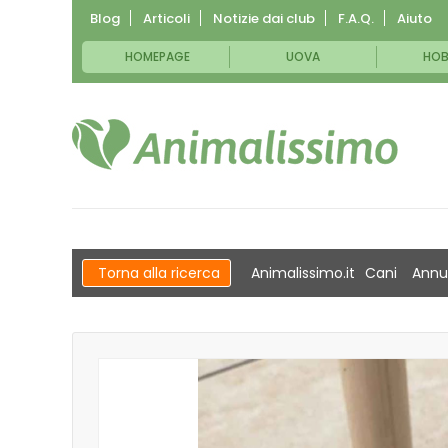
Blog
Articoli
Notizie dai club
F.A.Q.
Aiuto
HOMEPAGE
UOVA
HOB
Torna alla ricerca
Animalissimo.it
Cani
Annu