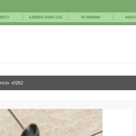
BISTI
AZIENDE AGRICOLE
VETERINARI
AGRO
ncio: 41262