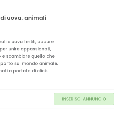
 di uova, animali
li e uova fertili, oppure
 per unire appassionati,
to e scambiare quello che
pporto sul mondo animale.
ati a portata di click.
INSERISCI ANNUNCIO