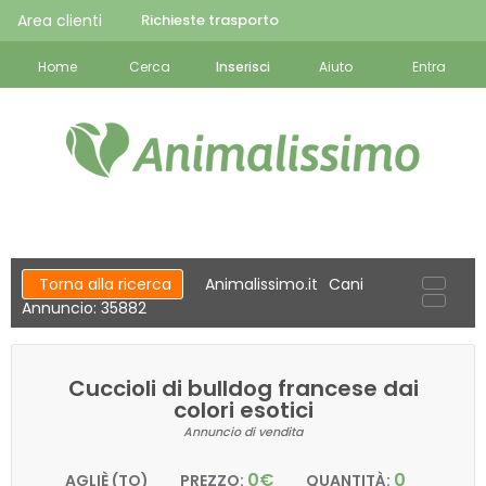
Area clienti
Richieste trasporto
Home
Cerca
Inserisci
Aiuto
Entra
Torna alla ricerca
Animalissimo.it
Cani
Annuncio: 35882
Cuccioli di bulldog francese dai
colori esotici
Annuncio di vendita
0€
0
AGLIÈ (TO)
PREZZO:
QUANTITÀ: