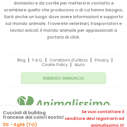
domestici e da cortile per mettersi in contatto e
scambiare quello che producono o di cui hanno bisogno.
Sarà anche un luogo dove avere informazioni e supporto
sul mondo animale. Troverete veterinari, trasportatori e
tecnici avicoli. Il mondo animale per appassionati a
portata di click.
Blog
F.A.Q.
Condizioni d'utilizzo
Privacy
Cookie Policy
Aiuto
INSERISCI ANNUNCIO
Se vuoi contattare il
Cuccioli di bulldog
francese dai colori esotici
© 2020 Animalissimo.it - P.IVA 04582550275
venditore devi registrarti ad
Made with
by
comunicafacile.eu
0€ - Agliè (TO)
animalissimo.it!