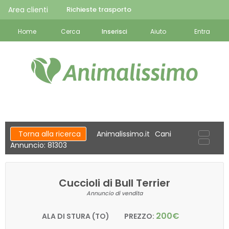
Area clienti
Richieste trasporto
Home
Cerca
Inserisci
Aiuto
Entra
Torna alla ricerca
Animalissimo.it
Cani
Annuncio: 81303
Cuccioli di Bull Terrier
Annuncio di vendita
200€
ALA DI STURA (TO)
PREZZO: