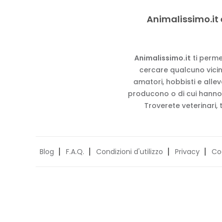
Animalissimo.it 
Animalissimo.it
ti perme
cercare qualcuno vicino
amatori, hobbisti e alle
producono o di cui hanno
Troverete veterinari, 
Blog
F.A.Q.
Condizioni d'utilizzo
Privacy
Co