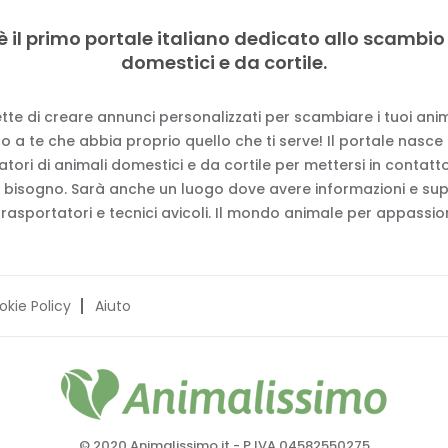
è il primo portale italiano dedicato allo scambio
domestici e da cortile.
tte di creare annunci personalizzati per scambiare i tuoi anima
 a te che abbia proprio quello che ti serve! Il portale nasce
vatori di animali domestici e da cortile per mettersi in contat
 bisogno. Sarà anche un luogo dove avere informazioni e su
trasportatori e tecnici avicoli. Il mondo animale per appassion
okie Policy
Aiuto
© 2020 Animalissimo.it - P.IVA 04582550275