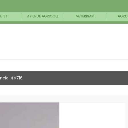
BISTI
AZIENDE AGRICOLE
VETERINARI
AGRO
ncio: 44716