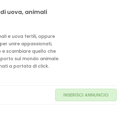
 di uova, animali
li e uova fertili, oppure
 per unire appassionati,
to e scambiare quello che
pporto sul mondo animale.
ati a portata di click.
INSERISCI ANNUNCIO