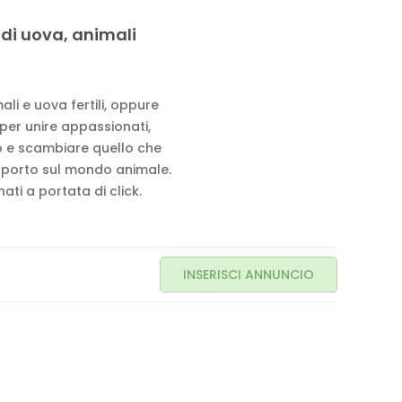
 di uova, animali
li e uova fertili, oppure
 per unire appassionati,
to e scambiare quello che
pporto sul mondo animale.
ati a portata di click.
INSERISCI ANNUNCIO