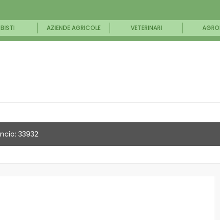
BISTI
AZIENDE AGRICOLE
VETERINARI
AGRO
ncio: 33932