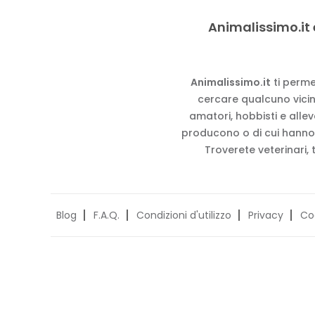
Animalissimo.it 
Animalissimo.it
ti perme
cercare qualcuno vicino
amatori, hobbisti e alle
producono o di cui hanno
Troverete veterinari, 
Blog
F.A.Q.
Condizioni d'utilizzo
Privacy
Co