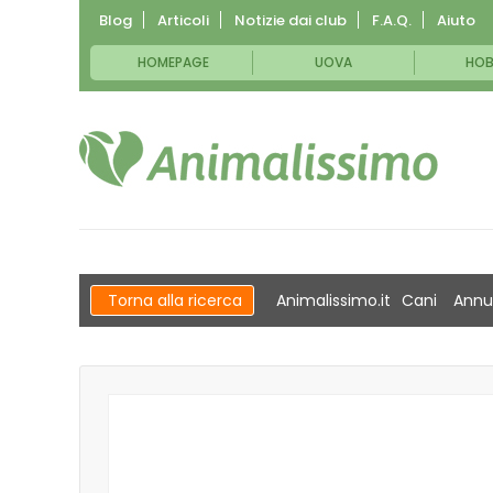
Blog
Articoli
Notizie dai club
F.A.Q.
Aiuto
HOMEPAGE
UOVA
HOB
Torna alla ricerca
Animalissimo.it
Cani
Annu