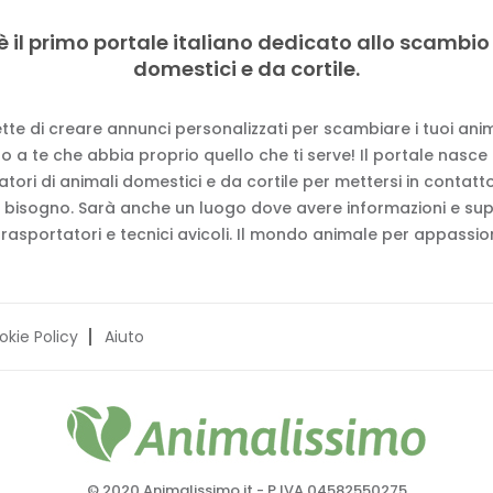
è il primo portale italiano dedicato allo scambio
domestici e da cortile.
tte di creare annunci personalizzati per scambiare i tuoi anima
 a te che abbia proprio quello che ti serve! Il portale nasce
vatori di animali domestici e da cortile per mettersi in contat
 bisogno. Sarà anche un luogo dove avere informazioni e su
trasportatori e tecnici avicoli. Il mondo animale per appassion
okie Policy
Aiuto
© 2020 Animalissimo.it - P.IVA 04582550275