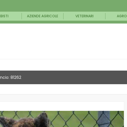
BISTI
AZIENDE AGRICOLE
VETERINARI
AGRO
ncio: 81262