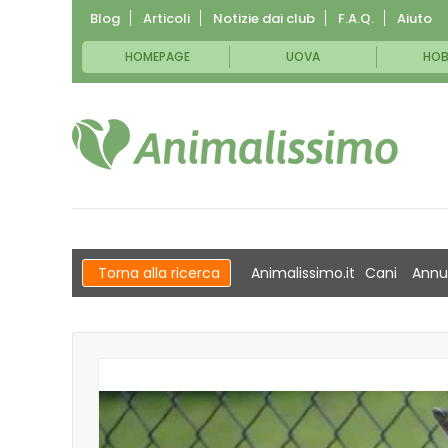
Blog
Articoli
Notizie dai club
F.A.Q.
Aiuto
HOMEPAGE
UOVA
HOB
Torna alla ricerca
Animalissimo.it
Cani
Annu