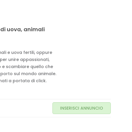
 di uova, animali
li e uova fertili, oppure
 per unire appassionati,
to e scambiare quello che
pporto sul mondo animale.
ati a portata di click.
INSERISCI ANNUNCIO