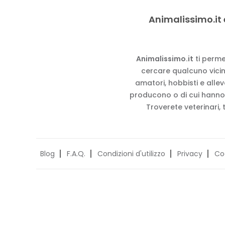
Animalissimo.it 
Animalissimo.it
ti perme
cercare qualcuno vicino
amatori, hobbisti e alle
producono o di cui hanno
Troverete veterinari, 
Blog
F.A.Q.
Condizioni d'utilizzo
Privacy
Co