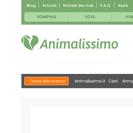
Blog
Articoli
Notizie dai club
F.A.Q.
Aiuto
HOMEPAGE
UOVA
HOB
Torna alla ricerca
Animalissimo.it
Cani
Annu