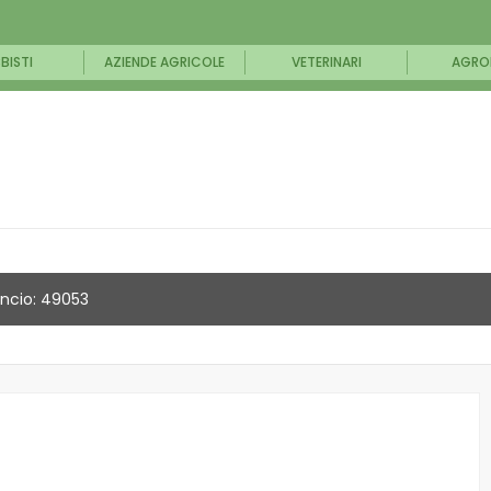
BISTI
AZIENDE AGRICOLE
VETERINARI
AGRO
ncio: 49053