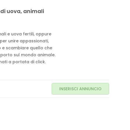
 di uova, animali
li e uova fertili, oppure
 per unire appassionati,
to e scambiare quello che
pporto sul mondo animale.
ati a portata di click.
INSERISCI ANNUNCIO