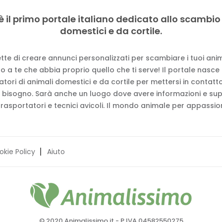
è il primo portale italiano dedicato allo scambio
domestici e da cortile.
tte di creare annunci personalizzati per scambiare i tuoi anima
 a te che abbia proprio quello che ti serve! Il portale nasce
vatori di animali domestici e da cortile per mettersi in contat
 bisogno. Sarà anche un luogo dove avere informazioni e su
trasportatori e tecnici avicoli. Il mondo animale per appassion
okie Policy
Aiuto
© 2020 Animalissimo.it - P.IVA 04582550275