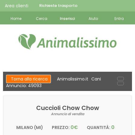
Area clienti
Richieste trasporto
Home
Cerca
Inserisci
Aiuto
Entra
Torna alla ricerca
Animalissimo.it
Cani
Annuncio: 49093
Cuccioli Chow Chow
Annuncio di vendita
0€
0
MILANO (MI)
PREZZO:
QUANTITÀ: