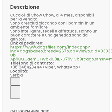
Descrizione
Cuccioli di Chow Chow, di 4 mesi, disponibili
per la vendita.
Sono cresciuti giocando con i bambini in un
ambiente familiare.
Sono intelligenti, fedeli e affettuosi. Hanno un
buon carattere e una genetica sana dai
genitori.
Link al pedigree:
https://www.dogsfiles.com/index.php?
ind=dogsbase&breed=267&op=view&did=330383
Ub-
Ap9uQ_aem_FWbkiU8IBxU79vICb9rcag&sfnsn=
Telefono di contatto:
+381648423444 (Viber, WhatsApp)
Località:
Serbia
CATEGORIA ANNUNCIO: