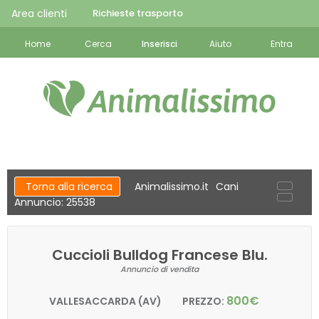
Area clienti
Richieste trasporto
Home
Cerca
Inserisci
Aiuto
Entra
Torna alla ricerca
Animalissimo.it
Cani
Annuncio: 25538
Cuccioli Bulldog Francese Blu.
Annuncio di vendita
800€
VALLESACCARDA (AV)
PREZZO: