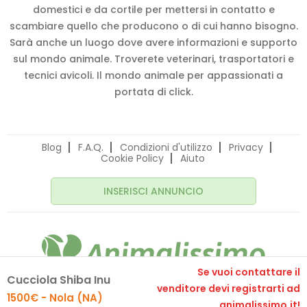
domestici e da cortile per mettersi in contatto e
scambiare quello che producono o di cui hanno bisogno.
Sarà anche un luogo dove avere informazioni e supporto
sul mondo animale. Troverete veterinari, trasportatori e
tecnici avicoli. Il mondo animale per appassionati a
portata di click.
Blog
F.A.Q.
Condizioni d'utilizzo
Privacy
Cookie Policy
Aiuto
INSERISCI ANNUNCIO
Se vuoi contattare il
Cucciola Shiba Inu
© 2020 Animalissimo.it - P.IVA 04582550275
venditore devi registrarti ad
1500€ - Nola (NA)
Made with
by
comunicafacile.eu
animalissimo.it!