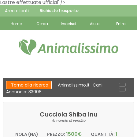
Lastre effettuate ufficial' />
Area clienti
Richieste trasporto
Home
Cerca
Inserisci
Aiuto
Entra
Torna alla ricerca
Animalissimo.it
Cani
Annuncio: 33008
Cucciola Shiba Inu
Annuncio di vendita
1500€
1
NOLA (NA)
PREZZO:
QUANTITÀ: