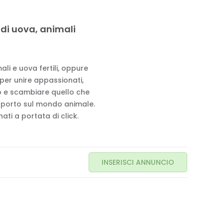
 di uova, animali
li e uova fertili, oppure
 per unire appassionati,
to e scambiare quello che
pporto sul mondo animale.
ati a portata di click.
INSERISCI ANNUNCIO