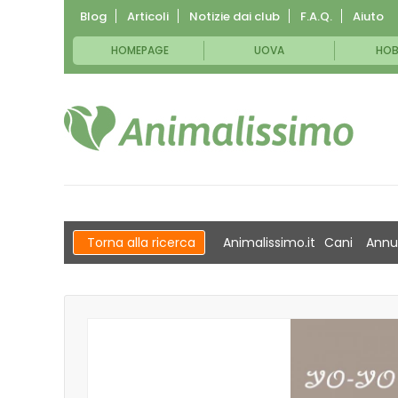
Blog
Articoli
Notizie dai club
F.A.Q.
Aiuto
HOMEPAGE
UOVA
HOB
Torna alla ricerca
Animalissimo.it
Cani
Annu