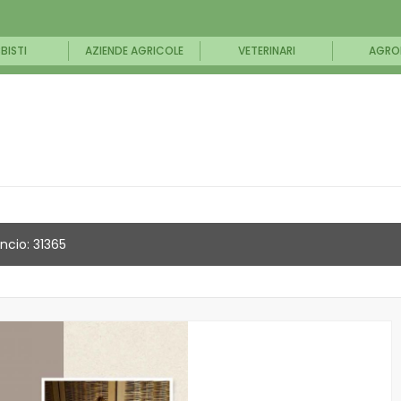
BISTI
AZIENDE AGRICOLE
VETERINARI
AGRO
ncio: 31365