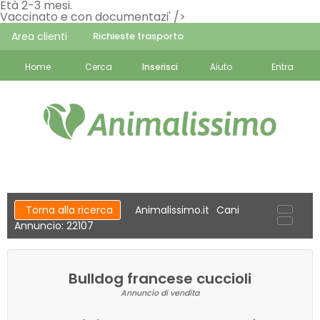
Età 2-3 mesi.
Vaccinato e con documentazi' />
Area clienti
Richieste trasporto
Home
Cerca
Inserisci
Aiuto
Entra
Torna alla ricerca
Animalissimo.it
Cani
Annuncio: 22107
Bulldog francese cuccioli
Annuncio di vendita