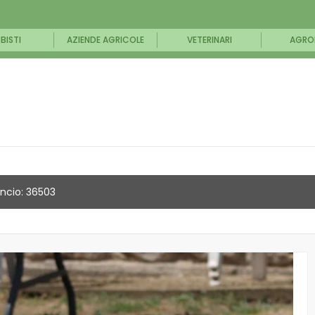
BISTI
AZIENDE AGRICOLE
VETERINARI
AGRO
ncio: 36503