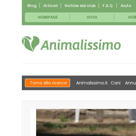
Blog
Articoli
Notizie dai club
F.A.Q.
Aiuto
HOMEPAGE
UOVA
HOB
Torna alla ricerca
Animalissimo.it
Cani
Annu