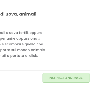
 di uova, animali
li e uova fertili, oppure
 per unire appassionati,
to e scambiare quello che
pporto sul mondo animale.
ati a portata di click.
INSERISCI ANNUNCIO