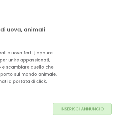
 di uova, animali
li e uova fertili, oppure
 per unire appassionati,
to e scambiare quello che
pporto sul mondo animale.
ati a portata di click.
INSERISCI ANNUNCIO