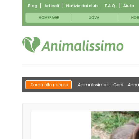
Blog
Articoli
Notizie dai club
F.A.Q.
Aiuto
HOMEPAGE
UOVA
HOB
Torna alla ricerca
Animalissimo.it
Cani
Annu