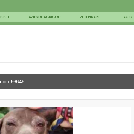
BISTI
AZIENDE AGRICOLE
VETERINARI
AGRO
ncio: 56646