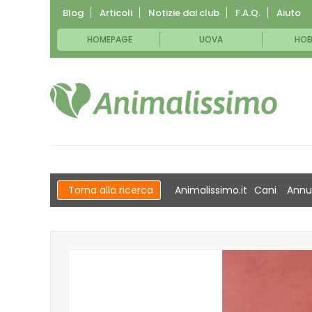
Blog
Articoli
Notizie dai club
F.A.Q.
Aiuto
HOMEPAGE
UOVA
HOB
Torna alla ricerca
Animalissimo.it
Cani
Annu