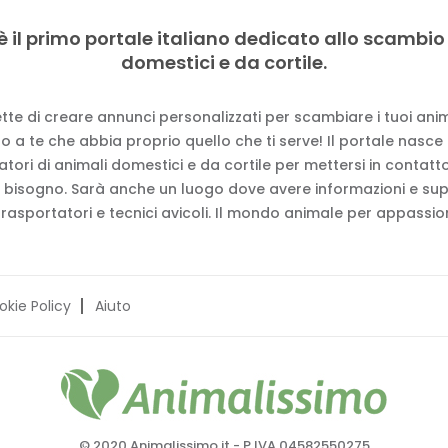
è il primo portale italiano dedicato allo scambio
domestici e da cortile.
tte di creare annunci personalizzati per scambiare i tuoi anima
 a te che abbia proprio quello che ti serve! Il portale nasce
vatori di animali domestici e da cortile per mettersi in contat
 bisogno. Sarà anche un luogo dove avere informazioni e su
trasportatori e tecnici avicoli. Il mondo animale per appassion
okie Policy
Aiuto
© 2020 Animalissimo.it - P.IVA 04582550275