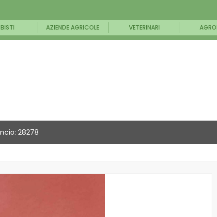
BISTI
AZIENDE AGRICOLE
VETERINARI
AGRO
ncio: 28278