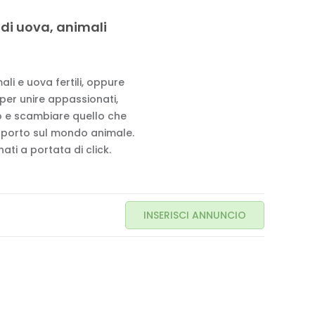
 di uova, animali
li e uova fertili, oppure
 per unire appassionati,
to e scambiare quello che
pporto sul mondo animale.
ati a portata di click.
INSERISCI ANNUNCIO