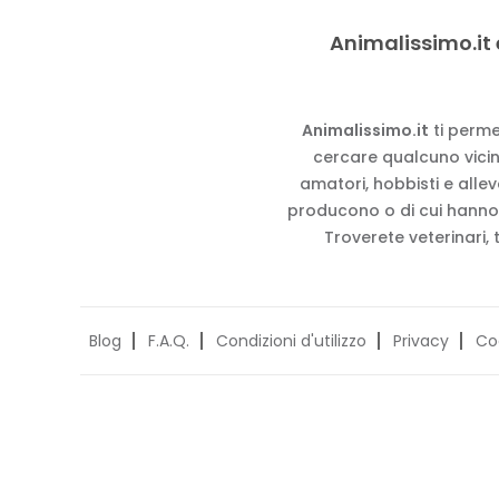
Animalissimo.it 
Animalissimo.it
ti perme
cercare qualcuno vicino
amatori, hobbisti e alle
producono o di cui hanno
Troverete veterinari, 
Blog
F.A.Q.
Condizioni d'utilizzo
Privacy
Co