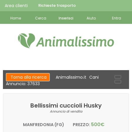
Area clienti
Richieste trasporto
Home
Cerca
Inserisci
Aiuto
Entra
Torna alla ricerca
Animalissimo.it
Cani
Annuncio: 37633
Bellissimi cuccioli Husky
Annuncio di vendita
500€
MANFREDONIA (FG)
PREZZO: